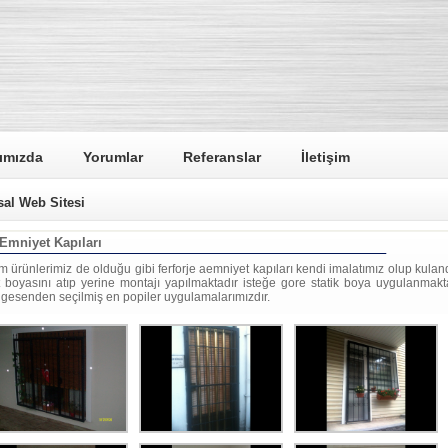
ımızda
Yorumlar
Referanslar
İletişim
al Web Sitesi
Emniyet Kapıları
m ürünlerimiz de olduğu gibi ferforje aemniyet kapıları kendi imalatımız olup kula
t boyasını atıp yerine montajı yapılmaktadır isteğe gore statik boya uygulanmak
lgesenden seçilmiş en popiler uygulamalarımızdır.