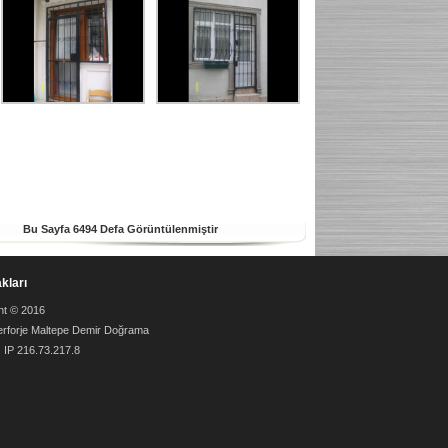
Bu Sayfa 6494 Defa Görüntülenmiştir
akları
ht © 2016
erforje Maltepe Demir Doğrama
ı IP 216.73.217.8